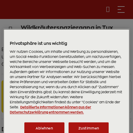
Wildkräuterspaziergang in Tux
Privatsphäre ist uns wichtig
Bei unserem Wildkräuterspaziergang durch Wald
Wir nutzen Cookies, um Inhalte und Werbung zu personalisieren,
und Wiese entlocken wir der Natur im Tuxertal die
um Social-Media-Funktionen bereitzustellen, um nachzuverfolgen,
welche Bereiche unserer Webseite besucht werden, und um die
Geheimnisse über die Heilkräfte der Alpenkräuter.
Wirksamkeit von Werbeanzeigen und Web-Suchen zu messen.
Außerdem geben wir Informationen zur Nutzung unserer Website
an unsere Partner für Analysen weiter. Wir berücksichtigen hierbei
deine Präferenzen und verarbeiten Daten für Statistik und
Personalisierung nur, wenn du uns durch Klicken auf "Zustimmen"
Wichtige Informationen
dein Einverständnis gibst. Du kannst deine Einwilligung jederzeit mit
Wirkung für die Zukunft widerrufen. Weitere
Hier
findest du die Buspläne!
Einstellungsmöglichkeiten findest du unter "Cookies" am Ende der
Seite.
Detaillierte Informationen können aus der
Datenschutzerklärung entnommen werden.
Dauer
Ablehnen
Zustimmen