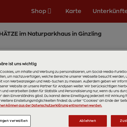
Shop
Karte
Unterkünft
ÄTZE im Naturparkhaus in Ginzling
äre ist uns wichtig
 Cookies, um Inhalte und Werbung zu personalisieren, um Social-Media-Funkti
ellen, um nachzuverfolgen, welche Bereiche unserer Webseite besucht werden, 
t von Werbeanzeigen und Web-Suchen zu messen. Außerdem geben wir Inform
erer Website an unsere Partner für Analysen weiter. Wir berücksichtigen hierb
 und verarbeiten Daten für Statistik und Personalisierung nur, wenn du uns dur
 dein Einverständnis gibst. Du kannst deine Einwilligung jederzeit mit Wirkung f
 Weitere Einstellungsmöglichkeiten findest du unter "Cookies" am Ende der Seit
nen können aus der Datenschutzerklärung entnommen werden.
ungen verwalten
Ablehnen
Zus