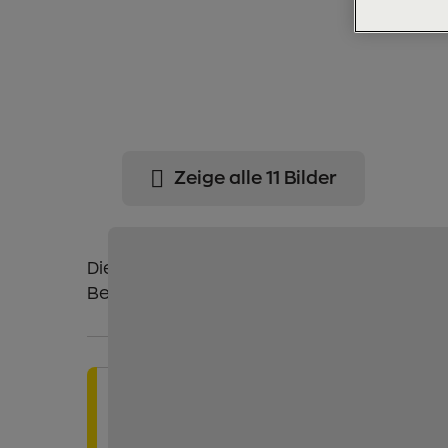
Zeige alle 11 Bilder
Die „Verborgenen Schätze“ sind das neu
Bergsteigerdorf Ginzling.
Wichtige Informationen
Weitere Infos
hier