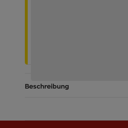
Öffnungszeiten:
Mitte September bis Mitte Juni: Mo-Do 
Uhr; Freitag 08:30 - 12:00 Uhr, Feiert
Mitte Juni bis Mitte September: täglic
Beschreibung
Die „Verborgenen Schätze“ sind das neu
Bergsteigerdorf Ginzling. Die Ausstellung
als 500 m² und nimmt die Besucher mit auf
geologische Geschichte der Zillertaler Alp