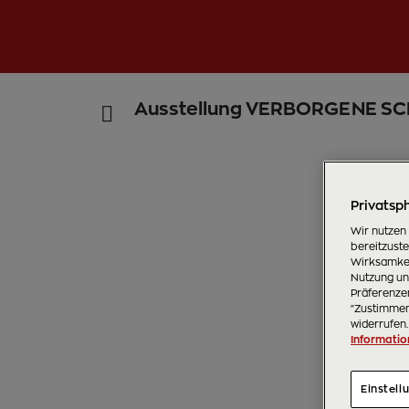
Ausstellung VERBORGENE SCH
Privatsph
Wir nutzen
bereitzust
Wirksamkei
Nutzung uns
Präferenzen
"Zustimmen"
widerrufen.
Informatio
Einstell