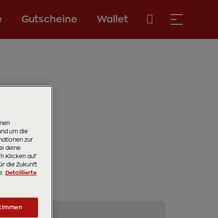
e
Gutscheine
Wallet
onen
und um die
ationen zur
ei deine
ch Klicken auf
ür die Zukunft
e.
Detaillierte
timmen