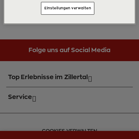
versendet. Alternativ kannst du sie auch direkt
Einstellungen verwalten
vor Ort bei Zillertal Tourismus abholen. Sende
dazu einfach eine E-Mail an
myzib@zillertal.at
.
Folge uns auf Social Media
Top Erlebnisse im Zillertal
Service
COOKIES VERWALTEN