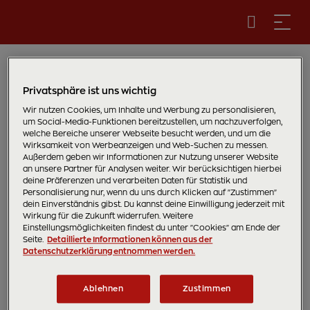
Gratis Zillertal Cap ab 50 €
Privatsphäre ist uns wichtig
Einkauf
Wir nutzen Cookies, um Inhalte und Werbung zu personalisieren,
um Social-Media-Funktionen bereitzustellen, um nachzuverfolgen,
welche Bereiche unserer Webseite besucht werden, und um die
Dieses Angebot gilt nur, solange der
Wirksamkeit von Werbeanzeigen und Web-Suchen zu messen.
Außerdem geben wir Informationen zur Nutzung unserer Website
Vorrat reicht.
an unsere Partner für Analysen weiter. Wir berücksichtigen hierbei
deine Präferenzen und verarbeiten Daten für Statistik und
Gratis Zillertal Cap ab 50 € Einkauf
Personalisierung nur, wenn du uns durch Klicken auf "Zustimmen"
dein Einverständnis gibst. Du kannst deine Einwilligung jederzeit mit
Lege die Cap selbst in den Warenkorb
Wirkung für die Zukunft widerrufen. Weitere
Einstellungsmöglichkeiten findest du unter "Cookies" am Ende der
Maximal 1 Cap pro Bestellung
Seite.
Detaillierte Informationen können aus der
Datenschutzerklärung entnommen werden.
Die Aktion gilt ausschließlich für
Bestellungen über die Webversion
Ablehnen
Zustimmen
Die Zillertal Cap wird bequem per Post an dich