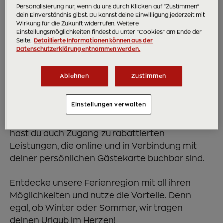
Personalisierung nur, wenn du uns durch Klicken auf "Zustimmen"
dein Einverständnis gibst. Du kannst deine Einwilligung jederzeit mit
Wirkung für die Zukunft widerrufen. Weitere
Einstellungsmöglichkeiten findest du unter "Cookies" am Ende der
Als Gast der Ferienregion Fügen-Kaltenbach
Seite.
Detaillierte Informationen können aus der
bekommst du bei der Ankunft von deinem
Datenschutzerklärung entnommen werden.
Vermieter die kostenlose Gästekarte. Auf
Vorlage dieser Gästekarte erhältst du bei
Ablehnen
Zustimmen
zahlreichen Partnern Ermäßigungen.
Einstellungen verwalten
Weiters hast du die Möglichkeit via myZillertal
deine digitale Gästekarte zu aktivieren. Dann
hast du auch Zugang zu rabattierten
Leistungen, die online und in Verbindung mit
deiner persönlichen Gästekarte buchbar sind.
Entdecke unsere Ferienregion mit all ihren
Möglichkeiten und nutze die Vorteile. Denn
egal, ob Winter oder Sommer, wir tragen